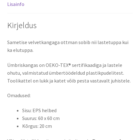
Lisainfo
Kirjeldus
Sametise velvetkangaga ottman sobib nii lastetuppa kui
ka elutuppa.
Ümbriskangas on OEKO-TEX® sertifikaadiga ja lastele
ohutu, valmistatud ümbertöödeldud plastikpudelitest.
Toolikattel on lukk ja katet võib pesta vastavalt juhistele.
Omadused:
Sisu: EPS helbed
Suurus: 60 x 60 cm
Kõrgus: 20 cm