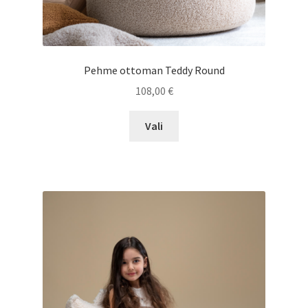
Pehme ottoman Teddy Round
108,00
€
Sellel
Vali
tootel
on
mitu
varianti.
Valikuid
saab
teha
tootelehel.