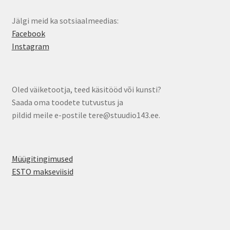
Jälgi meid ka sotsiaalmeedias:
Facebook
Instagram
Oled väiketootja, teed käsitööd või kunsti?
Saada oma toodete tutvustus ja
pildid meile e-postile tere@stuudio143.ee.
Müügitingimused
ESTO makseviisid