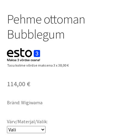
Pehme ottoman
Bubblegum
Tasu kolme võrdse maksena 3 x
38,00
€
114,00
€
Bränd: Wigiwama
Värv/Materjal/Valik: