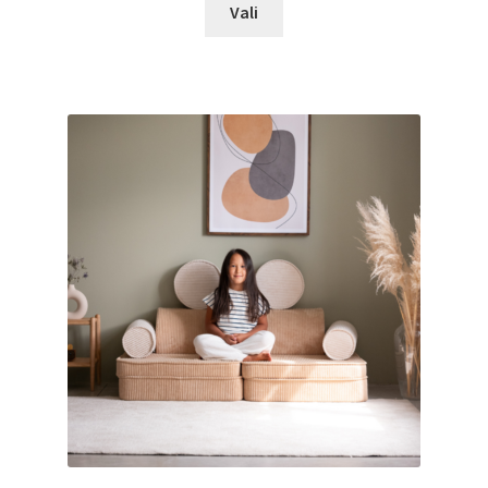
Sellel
Vali
tootel
on
mitu
varianti.
Valikuid
saab
teha
tootelehel.