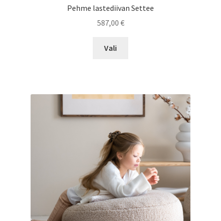
Pehme lastediivan Settee
587,00
€
Sellel
Vali
tootel
on
mitu
varianti.
Valikuid
saab
teha
tootelehel.