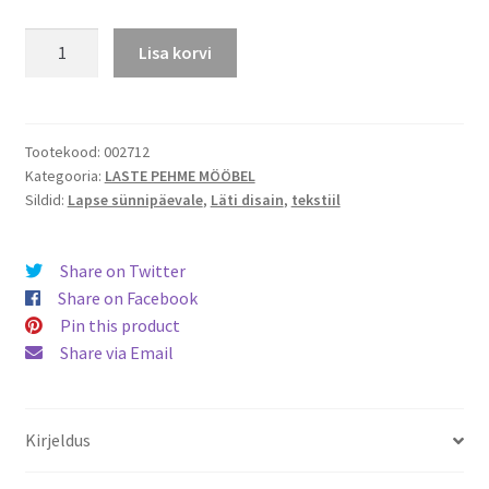
Pehme
Lisa korvi
ottoman
Bubblegum
kogus
Tootekood:
002712
Kategooria:
LASTE PEHME MÖÖBEL
Sildid:
Lapse sünnipäevale
,
Läti disain
,
tekstiil
Share on Twitter
Share on Facebook
Pin this product
Share via Email
Kirjeldus