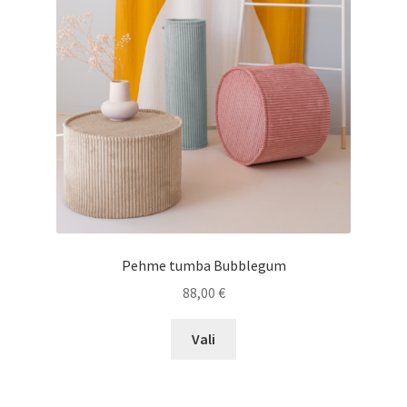
teha
tootelehel.
Pehme tumba Bubblegum
88,00
€
Sellel
Vali
tootel
on
mitu