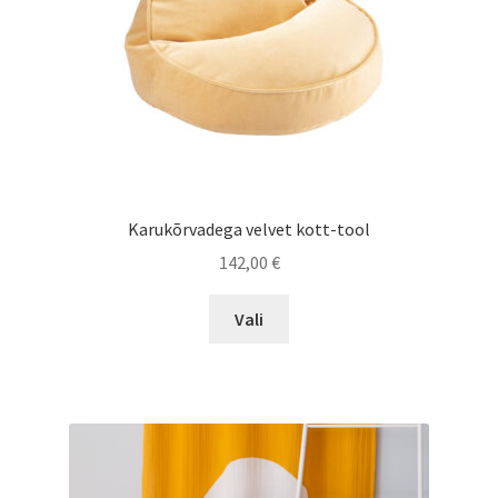
Karukõrvadega velvet kott-tool
142,00
€
Sellel
Vali
tootel
on
mitu
varianti.
Valikuid
saab