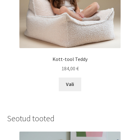
Kott-tool Teddy
184,00
€
Sellel
Vali
tootel
on
mitu
varianti.
Seotud tooted
Valikuid
saab
teha