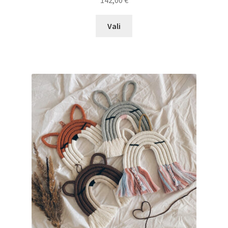
Sellel
Vali
tootel
on
mitu
varianti.
Valikuid
saab
teha
tootelehel.