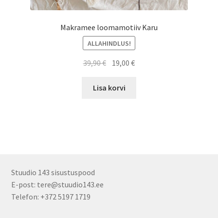
Makramee loomamotiiv Karu
ALLAHINDLUS!
Algne
Praegune
39,90
€
19,00
€
hind
hind
oli:
on:
Lisa korvi
39,90 €.
19,00 €.
Stuudio 143 sisustuspood
E-post: tere@stuudio143.ee
Telefon: +372 5197 1719