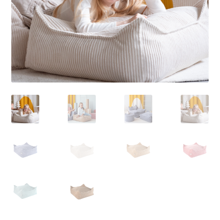
VANNITUBA
ESIK
VALGUSTID
KUNST
Woodendot
Kingiideed