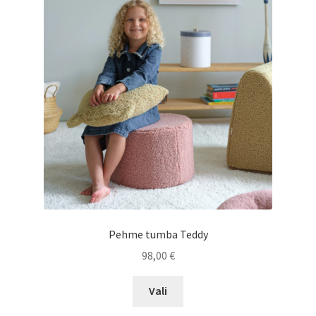
tootelehel.
Pehme tumba Teddy
98,00
€
Sellel
Vali
tootel