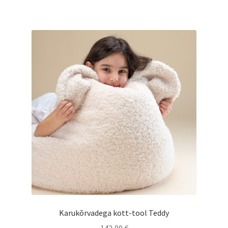
on
mitu
varianti.
Valikuid
saab
teha
tootelehel.
Karukõrvadega kott-tool Teddy
142,00
€