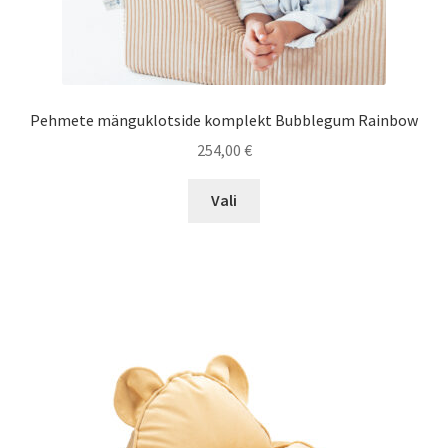
Pehmete mänguklotside komplekt Bubblegum Rainbow
254,00
€
Sellel
Vali
tootel
on
mitu
varianti.
Valikuid
saab
teha
tootelehel.