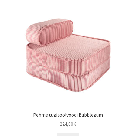
varianti.
Valikuid
saab
teha
tootelehel.
Pehme tugitoolvoodi Bubblegum
224,00
€