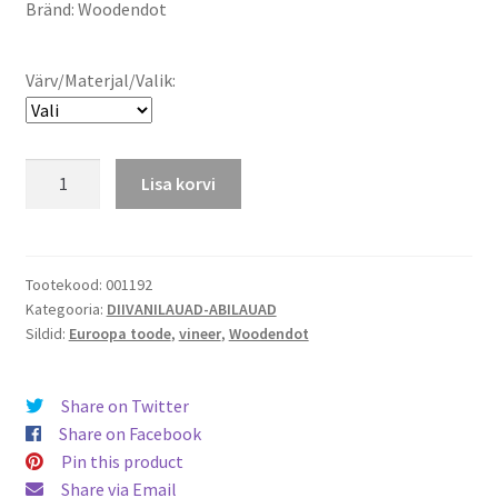
Bränd: Woodendot
kuni
699,00 €
Värv/Materjal/Valik:
Diivanilaud
Lisa korvi
Batea
L
kogus
Tootekood:
001192
Kategooria:
DIIVANILAUAD-ABILAUAD
Sildid:
Euroopa toode
,
vineer
,
Woodendot
Share on Twitter
Share on Facebook
Pin this product
Share via Email