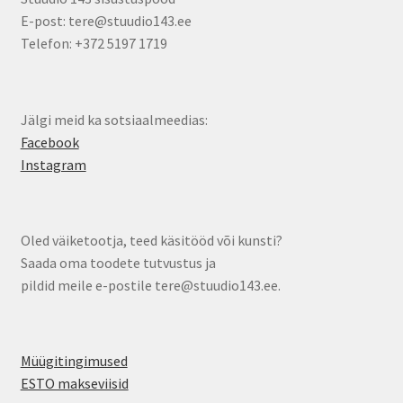
E-post: tere@stuudio143.ee
Telefon: +372 5197 1719
Jälgi meid ka sotsiaalmeedias:
Facebook
Instagram
Oled väiketootja, teed käsitööd või kunsti?
Saada oma toodete tutvustus ja
pildid meile e-postile tere@stuudio143.ee.
Müügitingimused
ESTO makseviisid