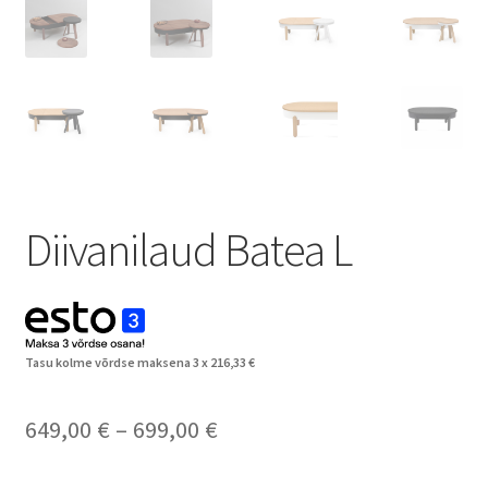
Diivanilaud Batea L
Tasu kolme võrdse maksena 3 x
216,33
€
Hinnavahemik:
649,00
€
–
699,00
€
649,00 €