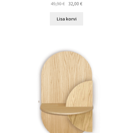
Algne
Praegune
49,90
€
32,00
€
hind
hind
oli:
on:
Lisa korvi
49,90 €.
32,00 €.