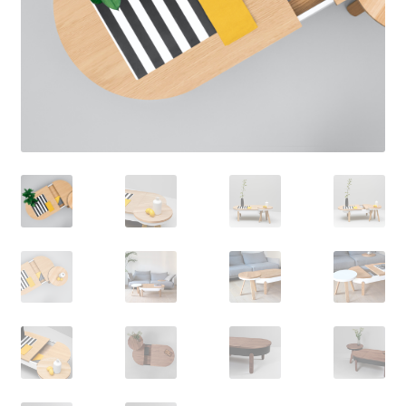
VANNITUBA
ESIK
VALGUSTID
KUNST
Woodendot
Kingiideed