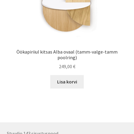
Öökapiriiul kitsas Alba ovaal (tamm-valge-tamm
poolring)
249,00
€
Lisa korvi
Stuudio 143 sisustuspood