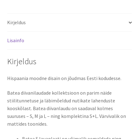
Kirjeldus
Lisainfo
Kirjeldus
Hispaania moodne disain on jõudmas Eesti kodudesse.
Batea diivanilaudade kollektsioon on parim näide
stiilitunnetuse ja läbimõeldud nutikate lahenduste
kooskõlast. Batea diivanlaudu on saadaval kolmes
suuruses – S, M ja L – ning komplektina S+L. Värvivalik on
mattides toonides.
Batea S lauaplaati on võimalik eemaldada ning