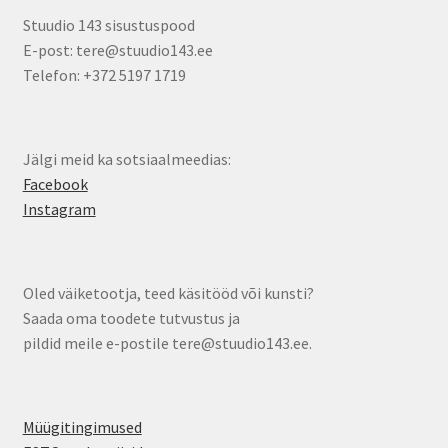
Stuudio 143 sisustuspood
E-post: tere@stuudio143.ee
Telefon: +372 5197 1719
Jälgi meid ka sotsiaalmeedias:
Facebook
Instagram
Oled väiketootja, teed käsitööd või kunsti?
Saada oma toodete tutvustus ja
pildid meile e-postile tere@stuudio143.ee.
Müügitingimused