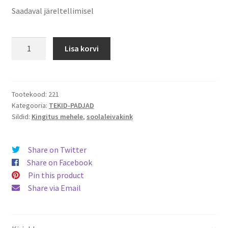
Saadaval järeltellimisel
Sulepadi
Lisa korvi
90%
udusulgedega
50x60
kogus
Tootekood:
221
Kategooria:
TEKID-PADJAD
Sildid:
Kingitus mehele
,
soolaleivakink
Share on Twitter
Share on Facebook
Pin this product
Share via Email