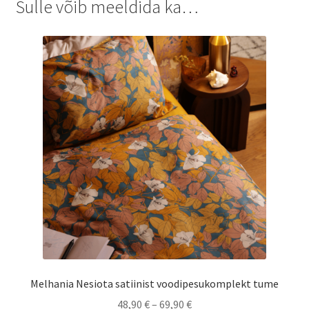
Sulle võib meeldida ka…
Melhania Nesiota satiinist voodipesukomplekt tume
Hinnavahemik:
48,90
€
–
69,90
€