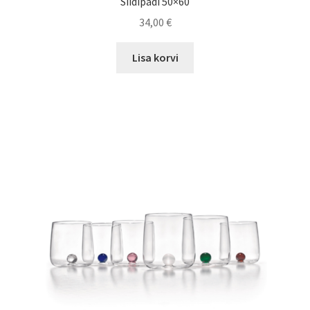
Siidipadi 50×60
34,00
€
Lisa korvi