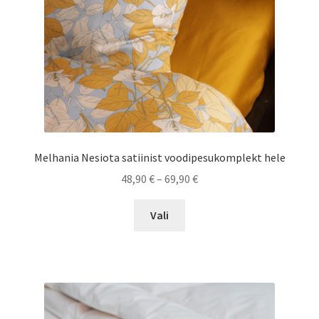
Melhania Nesiota satiinist voodipesukomplekt hele
Hinnavahemik:
48,90
€
–
69,90
€
48,90 €
Sellel
kuni
Vali
tootel
69,90 €
on
mitu
varianti.
Valikuid
saab