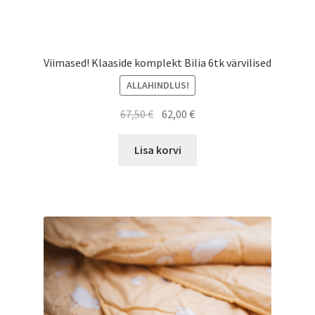
Viimased! Klaaside komplekt Bilia 6tk värvilised
ALLAHINDLUS!
Algne
Praegune
67,50
€
62,00
€
hind
hind
oli:
on:
Lisa korvi
67,50 €.
62,00 €.