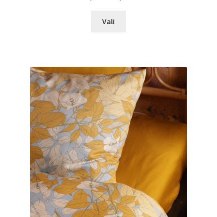
48,90 €
Sellel
kuni
Vali
tootel
69,90 €
on
mitu
varianti.
Valikuid
saab
teha
tootelehel.