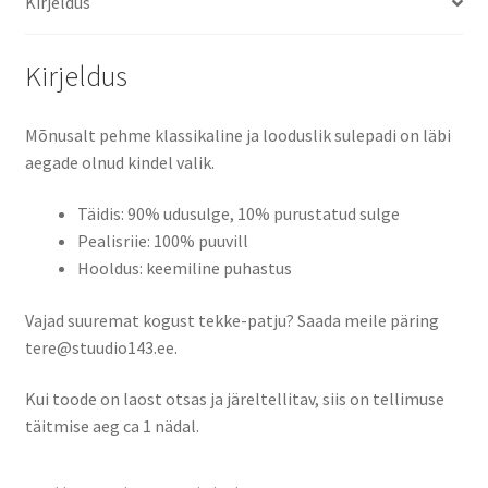
Kirjeldus
Kirjeldus
Mõnusalt pehme klassikaline ja looduslik sulepadi on läbi
aegade olnud kindel valik.
Täidis: 90% udusulge, 10% purustatud sulge
Pealisriie: 100% puuvill
Hooldus: keemiline puhastus
Vajad suuremat kogust tekke-patju? Saada meile päring
tere@stuudio143.ee.
Kui toode on laost otsas ja järeltellitav, siis on tellimuse
täitmise aeg ca 1 nädal.