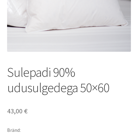
VANNITUBA
ESIK
VALGUSTID
KUNST
Woodendot
Sulepadi 90%
udusulgedega 50×60
Kingiideed
43,00
€
Bränd: