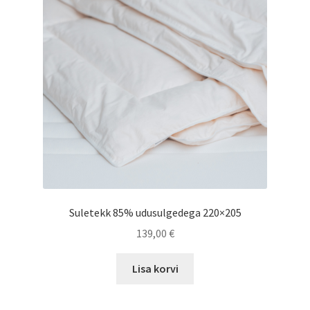
teha
tootelehel.
Suletekk 85% udusulgedega 220×205
139,00
€
Lisa korvi